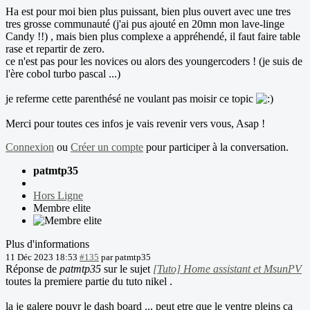
Ha est pour moi bien plus puissant, bien plus ouvert avec une tres
tres grosse communauté (j'ai pus ajouté en 20mn mon lave-linge
Candy !!) , mais bien plus complexe a appréhendé, il faut faire table
rase et repartir de zero.
ce n'est pas pour les novices ou alors des youngercoders ! (je suis de
l'ère cobol turbo pascal ...)
je referme cette parenthésé ne voulant pas moisir ce topic
Merci pour toutes ces infos je vais revenir vers vous, Asap !
Connexion
ou
Créer un compte
pour participer à la conversation.
patmtp35
Hors Ligne
Membre elite
Plus d'informations
11 Déc 2023 18:53
#135
par
patmtp35
Réponse de
patmtp35
sur le sujet
[Tuto] Home assistant et MsunPV
toutes la premiere partie du tuto nikel .
la je galere pouyr le dash board ... peut etre que le ventre pleins ca