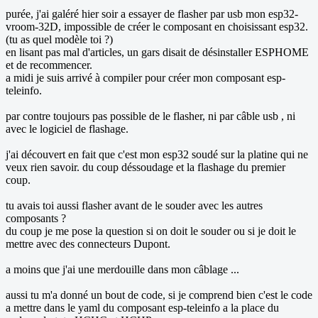
purée, j'ai galéré hier soir a essayer de flasher par usb mon esp32-
vroom-32D, impossible de créer le composant en choisissant esp32.
(tu as quel modèle toi ?)
en lisant pas mal d'articles, un gars disait de désinstaller ESPHOME
et de recommencer.
a midi je suis arrivé à compiler pour créer mon composant esp-
teleinfo.
par contre toujours pas possible de le flasher, ni par câble usb , ni
avec le logiciel de flashage.
j'ai découvert en fait que c'est mon esp32 soudé sur la platine qui ne
veux rien savoir. du coup déssoudage et la flashage du premier
coup.
tu avais toi aussi flasher avant de le souder avec les autres
composants ?
du coup je me pose la question si on doit le souder ou si je doit le
mettre avec des connecteurs Dupont.
a moins que j'ai une merdouille dans mon câblage ...
aussi tu m'a donné un bout de code, si je comprend bien c'est le code
a mettre dans le yaml du composant esp-teleinfo a la place du