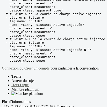
    unit_of_measurement: VA

    state_class: measurement

    device_class: apparent_power

  # # Point n de la courbe de charge active injectée

  - platform: teleinfo

    tag_name: "CCAIN"

    name: "Linky Puissance Active Injectée"

    unit_of_measurement: W

    state_class: measurement

    device_class: power

  # # Point n-1 de la courbe de charge active injectée

  - platform: teleinfo

    tag_name: "CCAIN-1"

    name: "Linky Puissance Active Injectée N-1"

    unit_of_measurement: W

    state_class: measurement

    device_class: power
Connexion
ou
Créer un compte
pour participer à la conversation.
Tochy
Auteur du sujet
Hors Ligne
Membre platinium
Plus d'informations
30 Oct 2023 21:37
-
30 Oct 2023 21:46
#125
par
Tochy