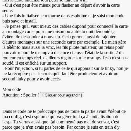
- Oui c'est peut être mieux pour flasher au départ d'avoir la carte
seule.
- Une fois initialisée je retourne dans esphome et je saisi mon code
puis save et install.
- Je pense qu'il vaut mieux des cables dupond pour connecté la carte
au montage car si pour une raison ou autre tu doit démonté ça
évitera de dessouder à nouveau. Cela permet aussi de rajouter
d'autres montages sur une seconde carte par exemple. Le mien gère
la téléinfo mais aussi la vmc, les fils pilote radiateur, un relais pour
pouvoir reboot le msunpv à distance et aussi l'état de la sortie 2 du
routeur en temps réel. d'ailleurs regarde sur le msunpv l'esp n'est pas
soudé, il est enfiché sur un support.
- Pour l'injection, si tu parles de celle qui apparait sur le linky, non je
ne la récupère pas. Je crois qu'il faut être producteur et avoir un
second linky pour y avoir accès.
Mon code
Attention : Spoiler !
Dans le code ne te préoccupe pas de toute la partie avant #début de
ma config, c'est esphome qui va gérer tout ça à l'initialisation de
l'esp. Tu verras aussi que j(ai commenté pas mal de sensor, c'est
parce que je n'en avais pas besoin. Par contre je suis en train d'y