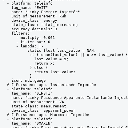
  - platform: teleinfo

    tag_name: "EAIT"

    name: "Linky Energie Injectée"

    unit_of_measurement: kWh

    device_class: energy

    state_class: total_increasing

    accuracy_decimals: 3

    filters:

      - multiply: 0.001

      - filter_out: 0

      - lambda: |-

           static float last_value = NAN;

            if (isnan(last_value) || x >= last_value) {

              last_value = x;

              return x;

            } else {

              return last_value;

            }

    icon: mdi:gauge

  # # Puissance app. Instantanée Injectée

  - platform: teleinfo

    tag_name: "SINSTI"

    name: "Linky Puissance Apparente Instantanée Inject
    unit_of_measurement: VA

    state_class: measurement

    device_class: apparent_power

  # # Puissance app. Maximale Injectée

  - platform: teleinfo

    tag_name: "SMAXIN"

    name: "Linky Puissance Apparente Maximale Injectée"
