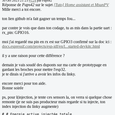
30 Oct 2023 21:23
#124
par
Paps42
Réponse de
Paps42
sur le sujet
[Tuto] Home assistant et MsunPV
Mille merci a toi encore.
ton lien github m'a fait gagner un temps fou...
par contre je vois que dans ton codage, tu as mis dans la partie uart :
rx_pin: GPIO16.
moi j'ai regardé ma pin en rx est sur GPIO3 confirmé sur la doc ici :
docs.espressif.com/projects/esp-idf/en/l...started-devkitc.html
il y a une raison pour cette différence ?
demain je vais soudé des duponts sur ma carte de prototypage en
gardant les broches pour mettre l'esp32.
je te dirais si j'arrive a avoir les infos du linky.
encore merci pour ton aide.
Bonne soirée
ps, pour l(injection, je tente ces sensors la, on verra si quelque chose
remonte (je ne suis pas producteur mais regarde si tu injecte, ton
index injection du linky augmente)
# # Energie active injectée totale
