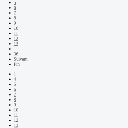
5
6
7
8
9
10
11
12
13
...
36
Suivant
Fin
1
4
5
6
7
8
9
10
11
12
13