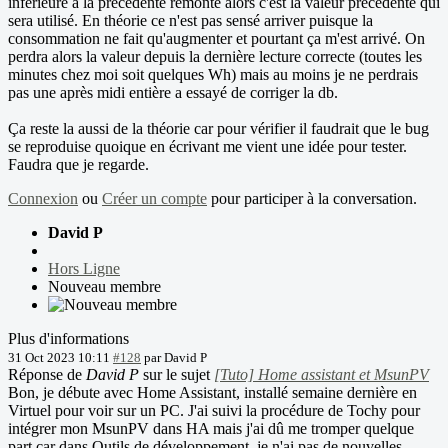
inférieure à la précédente remonte alors c'est la valeur précédente qui
sera utilisé. En théorie ce n'est pas sensé arriver puisque la
consommation ne fait qu'augmenter et pourtant ça m'est arrivé. On
perdra alors la valeur depuis la dernière lecture correcte (toutes les
minutes chez moi soit quelques Wh) mais au moins je ne perdrais
pas une après midi entière a essayé de corriger la db.
Ça reste la aussi de la théorie car pour vérifier il faudrait que le bug
se reproduise quoique en écrivant me vient une idée pour tester.
Faudra que je regarde.
Connexion
ou
Créer un compte
pour participer à la conversation.
David P
Hors Ligne
Nouveau membre
Plus d'informations
31 Oct 2023 10:11
#128
par
David P
Réponse de
David P
sur le sujet
[Tuto] Home assistant et MsunPV
Bon, je débute avec Home Assistant, installé semaine dernière en
Virtuel pour voir sur un PC. J'ai suivi la procédure de Tochy pour
intégrer mon MsunPV dans HA mais j'ai dû me tromper quelque
part car dans Outils de développement, je n'ai pas de nouvelles