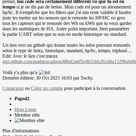
penser,
ton code sera certainement différent vu que tu est en
tempo
si je ne dis pas de betise. Mon code est pour un abonnement
hp/hc. Il n'empêche que les filters que j'ai mis reste valable il faudra
juste les mettre sur les sensors qui te remonte les HP/HC en gros
tous les capteurs qui te remonte des Wh ou kWh que tu veux garder
dans les statistiques de HA. Autre point important, bien paramétrer
la partie UART selon que tu sois en mode historique ou standard.
Un lien vers un github qui donne toutes les infos pouvant remontés
selon le type de linky, historique, standard, hp/hc, tempo, triphasé....
Edit: Avec le lien c'est mieux
gist.github.com/mathieucarbou/886d2a6f5c0b51bb261d6a1329beb08
Voilà y'a plus qu'a
Dernière édition: 30 Oct 2023 16:03 par
Tochy
.
Connexion
ou
Créer un compte
pour participer à la conversation.
Paps42
Hors Ligne
Membre elite
Plus d'informations