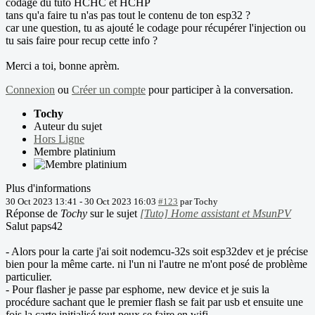
codage du tuto HCHC et HCHP
tans qu'a faire tu n'as pas tout le contenu de ton esp32 ?
car une question, tu as ajouté le codage pour récupérer l'injection ou
tu sais faire pour recup cette info ?
Merci a toi, bonne aprèm.
Connexion
ou
Créer un compte
pour participer à la conversation.
Tochy
Auteur du sujet
Hors Ligne
Membre platinium
Plus d'informations
30 Oct 2023 13:41
-
30 Oct 2023 16:03
#123
par
Tochy
Réponse de
Tochy
sur le sujet
[Tuto] Home assistant et MsunPV
Salut paps42
- Alors pour la carte j'ai soit nodemcu-32s soit esp32dev et je précise
bien pour la même carte. ni l'un ni l'autre ne m'ont posé de problème
particulier.
- Pour flasher je passe par esphome, new device et je suis la
procédure sachant que le premier flash se fait par usb et ensuite une
fois la carte initialisé tout peux se faire en wifi.