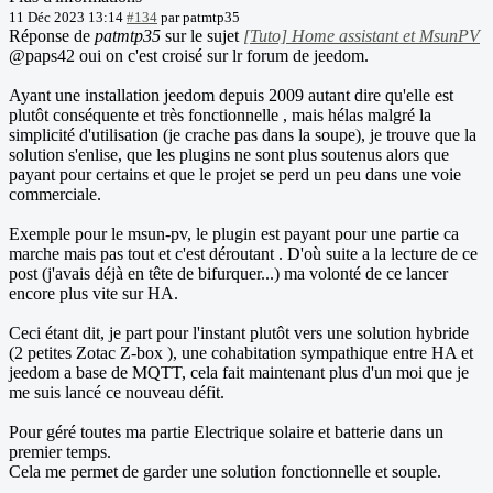
11 Déc 2023 13:14
#134
par
patmtp35
Réponse de
patmtp35
sur le sujet
[Tuto] Home assistant et MsunPV
@paps42 oui on c'est croisé sur lr forum de jeedom.
Ayant une installation jeedom depuis 2009 autant dire qu'elle est
plutôt conséquente et très fonctionnelle , mais hélas malgré la
simplicité d'utilisation (je crache pas dans la soupe), je trouve que la
solution s'enlise, que les plugins ne sont plus soutenus alors que
payant pour certains et que le projet se perd un peu dans une voie
commerciale.
Exemple pour le msun-pv, le plugin est payant pour une partie ca
marche mais pas tout et c'est déroutant . D'où suite a la lecture de ce
post (j'avais déjà en tête de bifurquer...) ma volonté de ce lancer
encore plus vite sur HA.
Ceci étant dit, je part pour l'instant plutôt vers une solution hybride
(2 petites Zotac Z-box ), une cohabitation sympathique entre HA et
jeedom a base de MQTT, cela fait maintenant plus d'un moi que je
me suis lancé ce nouveau défit.
Pour géré toutes ma partie Electrique solaire et batterie dans un
premier temps.
Cela me permet de garder une solution fonctionnelle et souple.