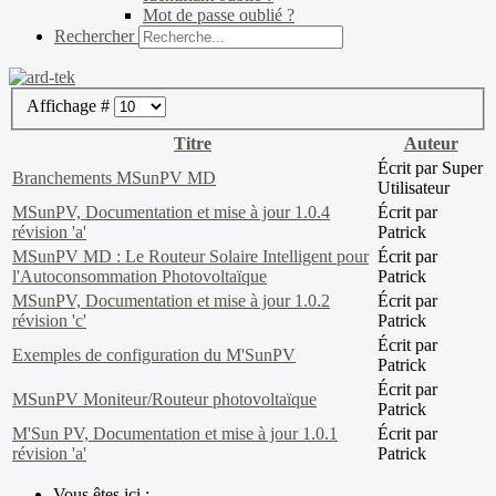
Mot de passe oublié ?
Rechercher
Affichage #
Titre
Auteur
Écrit par Super
Branchements MSunPV MD
Utilisateur
MSunPV, Documentation et mise à jour 1.0.4
Écrit par
révision 'a'
Patrick
MSunPV MD : Le Routeur Solaire Intelligent pour
Écrit par
l'Autoconsommation Photovoltaïque
Patrick
MSunPV, Documentation et mise à jour 1.0.2
Écrit par
révision 'c'
Patrick
Écrit par
Exemples de configuration du M'SunPV
Patrick
Écrit par
MSunPV Moniteur/Routeur photovoltaïque
Patrick
M'Sun PV, Documentation et mise à jour 1.0.1
Écrit par
révision 'a'
Patrick
Vous êtes ici :