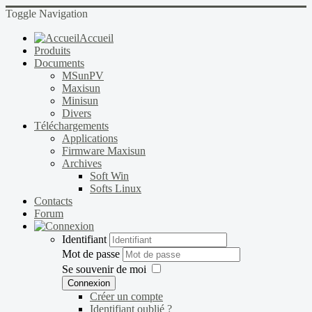
Toggle Navigation
Accueil
Produits
Documents
MSunPV
Maxisun
Minisun
Divers
Téléchargements
Applications
Firmware Maxisun
Archives
Soft Win
Softs Linux
Contacts
Forum
Identifiant
Mot de passe
Se souvenir de moi
Connexion
Créer un compte
Identifiant oublié ?