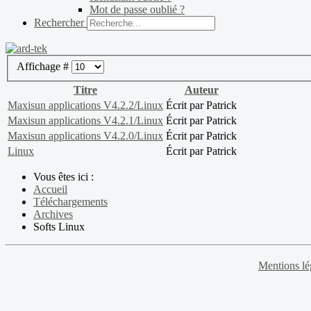
Mot de passe oublié ?
Rechercher
Affichage #
Titre
Auteur
Maxisun applications V4.2.2/Linux
Écrit par Patrick
Maxisun applications V4.2.1/Linux
Écrit par Patrick
Maxisun applications V4.2.0/Linux
Écrit par Patrick
Linux
Écrit par Patrick
Vous êtes ici :
Accueil
Téléchargements
Archives
Softs Linux
Mentions lé