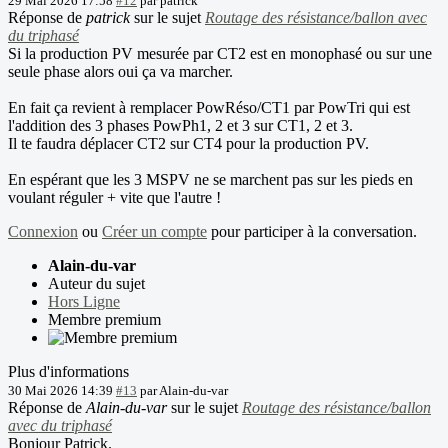
29 Mai 2026 17:58
#12
par
patrick
Réponse de
patrick
sur le sujet
Routage des résistance/ballon avec
du triphasé
Si la production PV mesurée par CT2 est en monophasé ou sur une
seule phase alors oui ça va marcher.
En fait ça revient à remplacer PowRéso/CT1 par PowTri qui est
l'addition des 3 phases PowPh1, 2 et 3 sur CT1, 2 et 3.
Il te faudra déplacer CT2 sur CT4 pour la production PV.
En espérant que les 3 MSPV ne se marchent pas sur les pieds en
voulant réguler + vite que l'autre !
Connexion
ou
Créer un compte
pour participer à la conversation.
Alain-du-var
Auteur du sujet
Hors Ligne
Membre premium
Plus d'informations
30 Mai 2026 14:39
#13
par
Alain-du-var
Réponse de
Alain-du-var
sur le sujet
Routage des résistance/ballon
avec du triphasé
Bonjour Patrick.