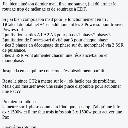
J’ai bien aimé ton dernier mail, il va me sauver, j’ai dû arrêter le
routage trop de mélange et de soutirage à EDF.
Si j’ai bien compris ton mail pour le fonctionnement en tri :
1)Calcul du total net +/- en additionnant les 3 Powreso pour trouver
Powreso-tri
2)utilisation sorties A1 A2 A3 pour phase-1 phase-2 phase-3
3)utilisation de Powreso-tri divisé par 3 pour chaque phase
4)les 3 phases en découpage de phase sur du monophasé via 3 SSR
de puissance.
5)les 3 SSR vont alimenter chacun une résistance/ballon en
monophasé.
Jusque là en ce qui me concerne c’est absolument parfait.
Reste la pince CT2 à mettre sur le 4, ok facile pas de problème.
Mais quoi mesurer avec une seule pince disponible pour actionner
une Pac??
Premiere solution :
la mettre sur 1 phase comme tu l’indique, pas top, j’ai qu’une info
ex : 1500w et il me faut trois infos soit 3 x 1500w pour activer une
Pac
Deuxième solution :