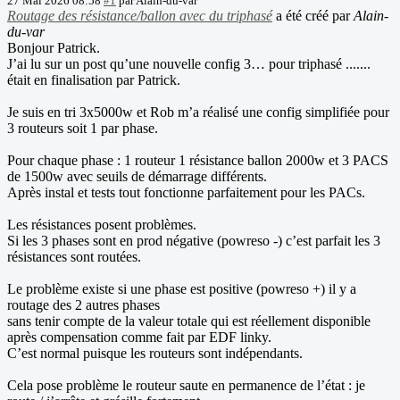
27 Mai 2026 08:58
#1
par
Alain-du-var
Routage des résistance/ballon avec du triphasé
a été créé par
Alain-
du-var
Bonjour Patrick.
J’ai lu sur un post qu’une nouvelle config 3… pour triphasé .......
était en finalisation par Patrick.
Je suis en tri 3x5000w et Rob m’a réalisé une config simplifiée pour
3 routeurs soit 1 par phase.
Pour chaque phase : 1 routeur 1 résistance ballon 2000w et 3 PACS
de 1500w avec seuils de démarrage différents.
Après instal et tests tout fonctionne parfaitement pour les PACs.
Les résistances posent problèmes.
Si les 3 phases sont en prod négative (powreso -) c’est parfait les 3
résistances sont routées.
Le problème existe si une phase est positive (powreso +) il y a
routage des 2 autres phases
sans tenir compte de la valeur totale qui est réellement disponible
après compensation comme fait par EDF linky.
C’est normal puisque les routeurs sont indépendants.
Cela pose problème le routeur saute en permanence de l’état : je