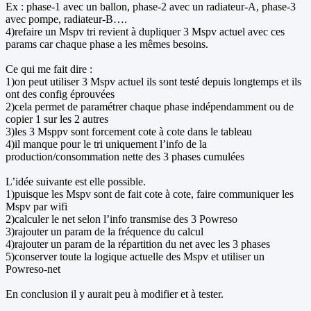
Ex : phase-1 avec un ballon, phase-2 avec un radiateur-A, phase-3
avec pompe, radiateur-B….
4)refaire un Mspv tri revient à dupliquer 3 Mspv actuel avec ces
params car chaque phase a les mêmes besoins.
Ce qui me fait dire :
1)on peut utiliser 3 Mspv actuel ils sont testé depuis longtemps et ils
ont des config éprouvées
2)cela permet de paramétrer chaque phase indépendamment ou de
copier 1 sur les 2 autres
3)les 3 Msppv sont forcement cote à cote dans le tableau
4)il manque pour le tri uniquement l’info de la
production/consommation nette des 3 phases cumulées
L’idée suivante est elle possible.
1)puisque les Mspv sont de fait cote à cote, faire communiquer les
Mspv par wifi
2)calculer le net selon l’info transmise des 3 Powreso
3)rajouter un param de la fréquence du calcul
4)rajouter un param de la répartition du net avec les 3 phases
5)conserver toute la logique actuelle des Mspv et utiliser un
Powreso-net
En conclusion il y aurait peu à modifier et à tester.