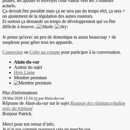
phases, les ajouter et renvoyer cette valeur vers les 3 routeurs
actuels.
Ça devrait être possible mais ça ne sera pas du temps réel, ça sera +
un ajustement de la régulation des autres routeurs.
Et surtout ça demande un temps de développement qui va être
difficile à trouver...
Je pense qu'avec un peu de domotique tu auras beaucoup + de
souplesse pour gérer tous tes appareils.
Connexion
ou
Créer un compte
pour participer à la conversation.
Alain-du-var
Auteur du sujet
Hors Ligne
Membre premium
Plus d'informations
29 Mai 2026 13:54
#8
par
Alain-du-var
Réponse de
Alain-du-var
sur le sujet
Routage des résistance/ballon
avec du triphasé
Bonjour Patrick.
Merci pour ton retour d’info.
Je n’ai pas compris pourquoi cela ne marche pas.