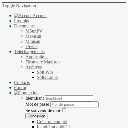
Toggle Navigation
Accueil
Produits
Documents
MSunPV
Maxisun
Minisun
Divers
Téléchargements
Applications
Firmware Maxisun
Archives
Soft Win
Softs Linux
Contacts
Forum
Identifiant
Mot de passe
Se souvenir de moi
Connexion
Créer un compte
Identifiant oublié ?