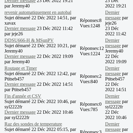
Dernier message
23 Déc 2022 19:21
23 Déc
par
Jeremy40
2022 19:21
revenir automatiquement en autobal
Dernier
Sujet démarré 22 Déc 2022 14:51, par
message
par
Réponses:
8
xavax
jeje26
Vues:
1248
Dernier message
23 Déc 2022 11:42
23 Déc
par
jeje26
2022 11:42
DDSU666-H & MSunPV
Dernier
Sujet démarré 22 Déc 2022 10:21, par
message
par
Réponses:
12
Jeremy40
Jeremy40
Vues:
1224
Dernier message
22 Déc 2022 19:09
22 Déc
par
Jeremy40
2022 19:09
Routage et Timer
Dernier
Sujet démarré 22 Déc 2022 12:42, par
message
par
Réponses:
2
Ptitseb457
Ptitseb457
Vues:
840
Dernier message
22 Déc 2022 14:51
22 Déc
par
Ptitseb457
2022 14:51
Fin d'année et CSV
Dernier
Sujet démarré 22 Déc 2022 10:46, par
message
par
Réponses:
0
syl2222fr
syl2222fr
Vues:
785
Dernier message
22 Déc 2022 10:46
22 Déc
par
syl2222fr
2022 10:46
Raz des sondes de temperature
Dernier
Sujet démarré 22 Déc 2022 05:15, par
message
par
Réponses:
3