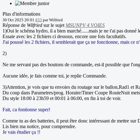
Plus d'informations
30 Oct 2025 20:01
#33
par
Wilfried
Réponse de
Wilfried
sur le sujet
MSUNPV 4 VOIES
1)Oui le schéma hydro, il a bien marché......mais je ne t'ai pas donné l
Essaie avec les 2 fichiers ci dessous, encore une fois facultatifs.
J'ai poussé les 2 fichiers, il semblerait que ça ne fonctionne, mais ce n
2)
Ne me servant pas des boutons de commande, est-il possible que l'ongl
Aucune idée, je fais comme toi, je replie Commande.
3)Attention, je vois que tu envoies du routage sur le ballon,Rad1 et Ra
Du coup dans Parametres/prog. Horaire/Timer Coupe RouteNuit mets d
Du style 18:00 à 23h59 et 00:01 à 06:00, en fin à toi de voir.
Fait, ca fontionne super!
Comme tu as des batteries, il peut être donc intéressant de mettre sur D
Lis bien ma notice, pour comprendre.
Je vais étudier ça !!