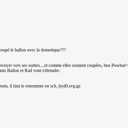
coupé le ballon avec la domotique???
 d'envoyer vers ses sorties....et comme elles seraient coupées, ben Powbal
ants Ballon et Rad vont s'éteindre.
e nom, il faut le renommer en sch_hyd0.svg.gz