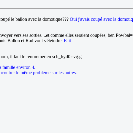
coupé le ballon avec la domotique???
Oui j'avais coupé avec la domoti
 d'envoyer vers ses sorties....et comme elles seraient coupées, ben Powbal
yants Ballon et Rad vont s'éteindre.
Fait
e nom, il faut le renommer en sch_hyd0.svg.g
a famille environ 4.
encontrer le même problème sur les autres.