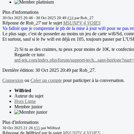
Plus d'informations
30 Oct 2025 20:48
-
30 Oct 2025 20:49
#34
par
Rob_27
Réponse de
Rob_27
sur le sujet
MSUNPV 4 VOIES
Va falloir que je comprenne le pb de la mise à jour wifi pour ne pas r
Le plus sage, c'est de posseder au moins un jeu de carte wifi/Sd, comm
Et surtout, sauf si le fw wifi est déjà en 105, toujours passer par L'US
2) Si tu as des craintes, tu peux pour moins de 10€, te confectio
Regarde ce tuto:
ard-tek.com/index.php/forum/support-tech...sans-horloge?start
Dernière édition: 30 Oct 2025 20:49 par
Rob_27
.
Connexion
ou
Créer un compte
pour participer à la conversation.
Wilfried
Auteur du sujet
Hors Ligne
Membre junior
Plus d'informations
30 Oct 2025 21:26
#35
par
Wilfried
Réponse de
Wilfried
sur le sujet
MSUNPV 4 VOIES