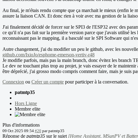
Au final, je m'étais rendu compte que ça marchait le mieux (enfin l
assure la liaison CAN. Et donc rien à voir avec ma gestion de la liai
J'ai finalement décidé de forcer sur le SPI3 de l'ESP32 avec des par
ce qu'il n'a pas fait sur la première version parce que j'avais utilis
reconnaissant pas le mapping, il a basculé sur le SPI Software qui n'
Autre changement, j'ai du modifier un peu le github, avec les nouvelles
github.com/IxioJo/esphome-emerson-vertiv-r48
Je modifie parfois, mais pas la main branch, donc évitez les branch
Le dev ne touchant plus trop au projet, je vais essayer de le mainteni
être déprécié, j'ai grosso modo compris comment faire, mais je suis pa
Connexion
ou
Créer un compte
pour participer à la conversation.
patmtp35
Hors Ligne
Membre elite
Plus d'informations
09 Oct 2025 09:54
#20
par
patmtp35
Réponse de
patmtp35
sur le sujet
[Home Assistant, MSunPV et Batter