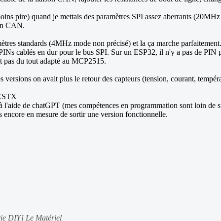
e moins pire) quand je mettais des paramètres SPI assez aberrants (2
son CAN.
amètres standards (4MHz mode non précisé) et la ça marche parfaitemen
é les PINs cablés en dur pour le bus SPI. Sur un ESP32, il n'y a pas de P
est pas du tout adapté au MCP2515.
 versions on avait plus le retour des capteurs (tension, courant, tempéra
 TESTX
r à l'aide de chatGPT (mes compétences en programmation sont loin de suf
s encore en mesure de sortir une version fonctionnelle.
ie DIY] Le Matériel