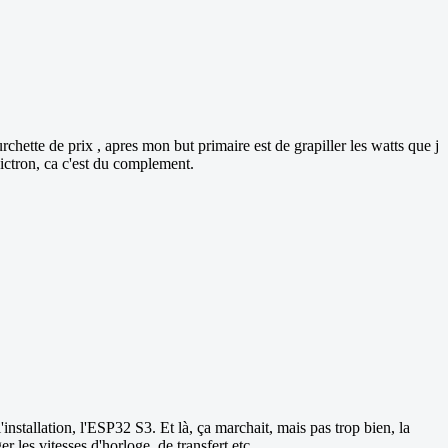
ette de prix , apres mon but primaire est de grapiller les watts que j
victron, ca c'est du complement.
nstallation, l'ESP32 S3. Et là, ça marchait, mais pas trop bien, la
 les vitesses d'horloge, de transfert etc...