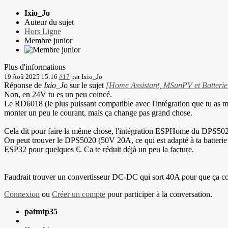
Ixio_Jo
Auteur du sujet
Hors Ligne
Membre junior
Plus d'informations
19 Aoû 2025 15:16
#17
par
Ixio_Jo
Réponse de
Ixio_Jo
sur le sujet
[Home Assistant, MSunPV et Batterie
Non, en 24V tu es un peu coincé.
Le RD6018 (le plus puissant compatible avec l'intégration que tu as 
monter un peu le courant, mais ça change pas grand chose.
Cela dit pour faire la même chose, l'intégration ESPHome du DPS50
On peut trouver le DPS5020 (50V 20A, ce qui est adapté à ta batter
ESP32 pour quelques €. Ca te réduit déjà un peu la facture.
Faudrait trouver un convertisseur DC-DC qui sort 40A pour que ça co
Connexion
ou
Créer un compte
pour participer à la conversation.
patmtp35