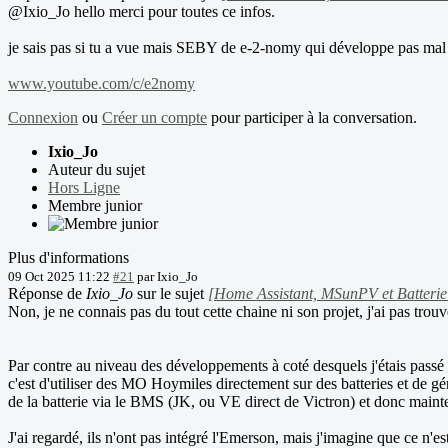
@Ixio_Jo hello merci pour toutes ce infos.
je sais pas si tu a vue mais SEBY de e-2-nomy qui développe pas mal 
www.youtube.com/c/e2nomy
Connexion
ou
Créer un compte
pour participer à la conversation.
Ixio_Jo
Auteur du sujet
Hors Ligne
Membre junior
Plus d'informations
09 Oct 2025 11:22
#21
par
Ixio_Jo
Réponse de
Ixio_Jo
sur le sujet
[Home Assistant, MSunPV et Batterie
Non, je ne connais pas du tout cette chaine ni son projet, j'ai pas trouv
Par contre au niveau des développements à coté desquels j'étais pass
c'est d'utiliser des MO Hoymiles directement sur des batteries et de g
de la batterie via le BMS (JK, ou VE direct de Victron) et donc maint
J'ai regardé, ils n'ont pas intégré l'Emerson, mais j'imagine que ce n'