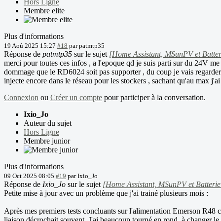
Hors Ligne
Membre elite
Plus d'informations
19 Aoû 2025 15:27
#18
par
patmtp35
Réponse de
patmtp35
sur le sujet
[Home Assistant, MSunPV et Batter
merci pour toutes ces infos , a l'epoque qd je suis parti sur du 24V me 
dommage que le RD6024 soit pas supporter , du coup je vais regarder d
injecte encore dans le réseau pour les stockers , sachant qu'au max j'a
Connexion
ou
Créer un compte
pour participer à la conversation.
Ixio_Jo
Auteur du sujet
Hors Ligne
Membre junior
Plus d'informations
09 Oct 2025 08:05
#19
par
Ixio_Jo
Réponse de
Ixio_Jo
sur le sujet
[Home Assistant, MSunPV et Batterie
Petite mise à jour avec un problème que j'ai trainé plusieurs mois :
Après mes premiers tests concluants sur l'alimentation Emerson R48 cont
liaison décrochait souvent. J'ai beaucoup tourné en rond, à changer le c