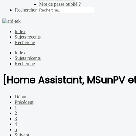
Mot de passe oublié ?
Rechercher
Index
Sujets récents
Recherche
Index
Sujets récents
Recherche
[Home Assistant, MSunPV et 
Début
Précédent
1
2
3
4
5
Suivant