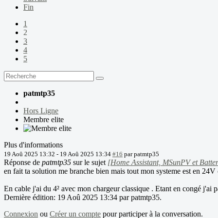
Fin
1
2
3
4
5
patmtp35
Hors Ligne
Membre elite
Plus d'informations
19 Aoû 2025 13:32
-
19 Aoû 2025 13:34
#16
par
patmtp35
Réponse de
patmtp35
sur le sujet
[Home Assistant, MSunPV et Batter
en fait ta solution me branche bien mais tout mon systeme est en 24V 
En cable j'ai du 4² avec mon chargeur classique . Etant en congé j'ai p
Dernière édition: 19 Aoû 2025 13:34 par
patmtp35
.
Connexion
ou
Créer un compte
pour participer à la conversation.