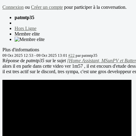
Connexion
ou
Créer un compte
pour participer à la conversation.
patmtp35
Hors Ligne
Membre elite
Plus d'informations
09 Oct 2025 12:53
-
09 Oct 2025 13:01
#22
par
patmtp35
Réponse de
patmtp35
sur le sujet
[Home Assistant, MSunPV et Batter
alors il en parle dans cette video ver 1m57 , il est encours d'etude dess
il est tres actif sur le discord, tres sympa, c'est une gros developpeur