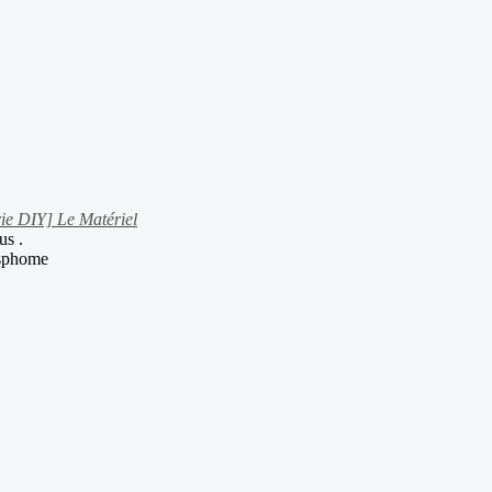
ie DIY] Le Matériel
us .
 esphome