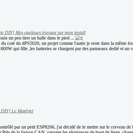
ie DIY] Mes quelques travaux sur mon install
suis un peu tirer un balle dans le pied ...
u coté du dPS5020, un projet comme l'autre je reste dans la même fourch
i 800W qui fille ,les batteries se chargent par des panneaux dedié et un 
 DIY] Le Matériel
rôlé par un petit ESP8266, j'ai décidé de le mettre sur le cerveau de l'i
âble de la liaison CAN, rajouter les résistances de bout de ligne, changer