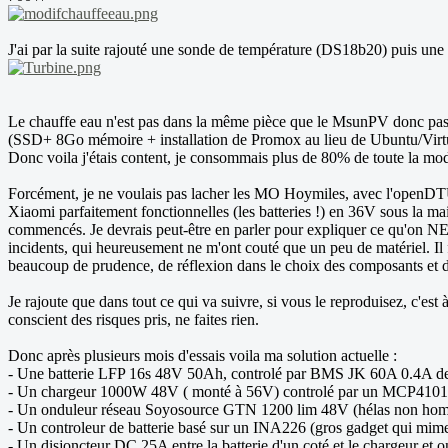
J'ai par la suite rajouté une sonde de température (DS18b20) puis u
Le chauffe eau n'est pas dans la même pièce que le MsunPV donc pas p
(SSD+ 8Go mémoire + installation de Promox au lieu de Ubuntu/Virtu
Donc voila j'étais content, je consommais plus de 80% de toute la mod
Forcément, je ne voulais pas lacher les MO Hoymiles, avec l'openDTU, j'
Xiaomi parfaitement fonctionnelles (les batteries !) en 36V sous la ma
commencés. Je devrais peut-être en parler pour expliquer ce qu'on NE D
incidents, qui heureusement ne m'ont couté que un peu de matériel. Il f
beaucoup de prudence, de réflexion dans le choix des composants et de
Je rajoute que dans tout ce qui va suivre, si vous le reproduisez, c'est 
conscient des risques pris, ne faites rien.
Donc après plusieurs mois d'essais voila ma solution actuelle :
- Une batterie LFP 16s 48V 50Ah, controlé par BMS JK 60A 0.4A de bal
- Un chargeur 1000W 48V ( monté à 56V) controlé par un MCP41010 
- Un onduleur réseau Soyosource GTN 1200 lim 48V (hélas non homolo
- Un controleur de batterie basé sur un INA226 (gros gadget qui mi
- Un disjoncteur DC 25A entre la batterie d'un coté et le chargeur et 