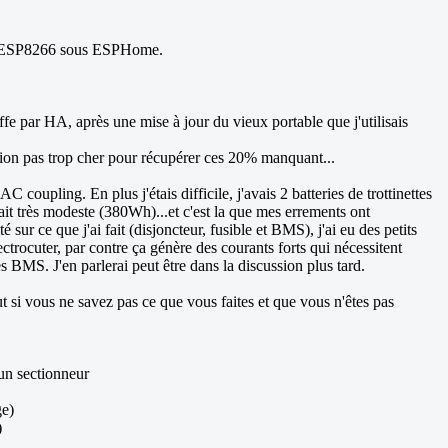
r un ESP8266 sous ESPHome.
 par HA, après une mise à jour du vieux portable que j'utilisais
ution pas trop cher pour récupérer ces 20% manquant...
oupling. En plus j'étais difficile, j'avais 2 batteries de trottinettes
ait très modeste (380Wh)...et c'est la que mes errements ont
r ce que j'ai fait (disjoncteur, fusible et BMS), j'ai eu des petits
ctrocuter, par contre ça génère des courants forts qui nécessitent
BMS. J'en parlerai peut être dans la discussion plus tard.
out si vous ne savez pas ce que vous faites et que vous n'êtes pas
un sectionneur
ge)
)