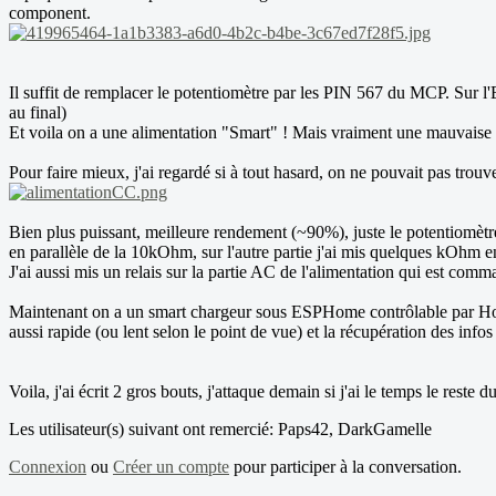
component.
Il suffit de remplacer le potentiomètre par les PIN 567 du MCP. Sur l'
au final)
Et voila on a une alimentation "Smart" ! Mais vraiment une mauvaise
Pour faire mieux, j'ai regardé si à tout hasard, on ne pouvait pas trou
Bien plus puissant, meilleure rendement (~90%), juste le potentiomèt
en parallèle de la 10kOhm, sur l'autre partie j'ai mis quelques kOhm 
J'ai aussi mis un relais sur la partie AC de l'alimentation qui est co
Maintenant on a un smart chargeur sous ESPHome contrôlable par Home A
aussi rapide (ou lent selon le point de vue) et la récupération des in
Voila, j'ai écrit 2 gros bouts, j'attaque demain si j'ai le temps le rest
Les utilisateur(s) suivant ont remercié:
Paps42
,
DarkGamelle
Connexion
ou
Créer un compte
pour participer à la conversation.