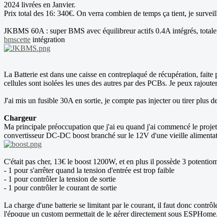
2024 livrées en Janvier.
Prix total des 16: 340€. On verra combien de temps ça tient, je surveill
JKBMS 60A : super BMS avec équilibreur actifs 0.4A intégrés, total
bmscette
intégration
La Batterie est dans une caisse en contreplaqué de récupération, faite
cellules sont isolées les unes des autres par des PCBs. Je peux rajoute
J'ai mis un fusible 30A en sortie, je compte pas injecter ou tirer plus 
Chargeur
Ma principale préoccupation que j'ai eu quand j'ai commencé le projet,
convertisseur DC-DC boost branché sur le 12V d'une vieille alimenta
C'était pas cher, 13€ le boost 1200W, et en plus il possède 3 potentiom
- 1 pour s'arrêter quand la tension d'entrée est trop faible
- 1 pour contrôler la tension de sortie
- 1 pour contrôler le courant de sortie
La charge d'une batterie se limitant par le courant, il faut donc con
l'époque un custom permettait de le gérer directement sous ESPHome