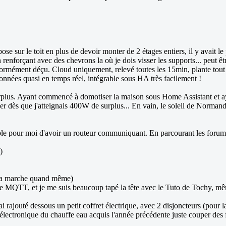
ose sur le toit en plus de devoir monter de 2 étages entiers, il y avait 
n renforçant avec des chevrons la où je dois visser les supports... peut êt
ormément déçu. Cloud uniquement, relevé toutes les 15min, plante tout l
onnées quasi en temps réel, intégrable sous HA très facilement !
rplus. Ayant commencé à domotiser la maison sous Home Assistant et ayan
 dès que j'atteignais 400W de surplus... En vain, le soleil de Normandie é
ble pour moi d'avoir un routeur communiquant. En parcourant les forums p
)
, ça marche quand même)
de MQTT, et je me suis beaucoup tapé la tête avec le Tuto de Tochy, même 
i rajouté dessous un petit coffret électrique, avec 2 disjoncteurs (pour la
électronique du chauffe eau acquis l'année précédente juste couper des fil