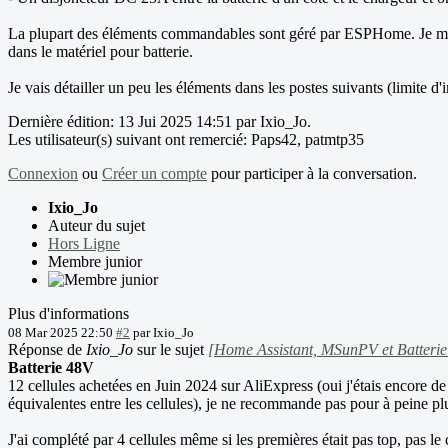
La plupart des éléments commandables sont géré par ESPHome. Je me 
dans le matériel pour batterie.
Je vais détailler un peu les éléments dans les postes suivants (limite d
Dernière édition: 13 Jui 2025 14:51 par
Ixio_Jo
.
Les utilisateur(s) suivant ont remercié:
Paps42
,
patmtp35
Connexion
ou
Créer un compte
pour participer à la conversation.
Ixio_Jo
Auteur du sujet
Hors Ligne
Membre junior
Plus d'informations
08 Mar 2025 22:50
#2
par
Ixio_Jo
Réponse de
Ixio_Jo
sur le sujet
[Home Assistant, MSunPV et Batterie
Batterie 48V
12 cellules achetées en Juin 2024 sur AliExpress (oui j'étais encore de
équivalentes entre les cellules), je ne recommande pas pour à peine plu
J'ai complété par 4 cellules même si les premières était pas top, pas