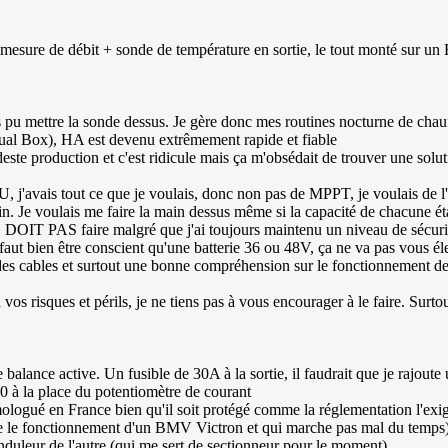
ne mesure de débit + sonde de température en sortie, le tout monté su
u mettre la sonde dessus. Je gère donc mes routines nocturne de chauffe
al Box), HA est devenu extrêmement rapide et fiable
este production et c'est ridicule mais ça m'obsédait de trouver une sol
avais tout ce que je voulais, donc non pas de MPPT, je voulais de l'AC c
in. Je voulais me faire la main dessus même si la capacité de chacune ét
OIT PAS faire malgré que j'ai toujours maintenu un niveau de sécurité su
aut bien être conscient qu'une batterie 36 ou 48V, ça ne va pas vous éle
s cables et surtout une bonne compréhension sur le fonctionnement des 
à vos risques et périls, je ne tiens pas à vous encourager à le faire. Surt
ance active. Un fusible de 30A à la sortie, il faudrait que je rajoute 
à la place du potentiomètre de courant
gué en France bien qu'il soit protégé comme la réglementation l'exi
me le fonctionnement d'un BMV Victron et qui marche pas mal du temps
onduleur de l'autre (qui me sert de sectionneur pour le moment)