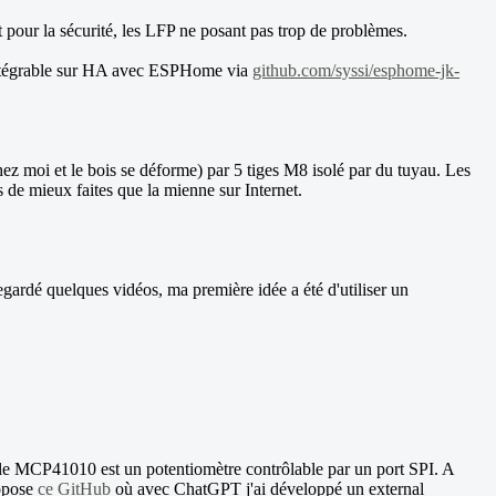
et pour la sécurité, les LFP ne posant pas trop de problèmes.
 intégrable sur HA avec ESPHome via
github.com/syssi/esphome-jk-
ez moi et le bois se déforme) par 5 tiges M8 isolé par du tuyau. Les
s de mieux faites que la mienne sur Internet.
egardé quelques vidéos, ma première idée a été d'utiliser un
ue le MCP41010 est un potentiomètre contrôlable par un port SPI. A
ropose
ce GitHub
où avec ChatGPT j'ai développé un external