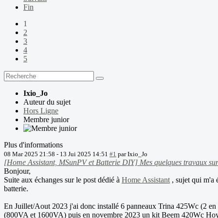
Fin
1
2
3
4
5
Ixio_Jo
Auteur du sujet
Hors Ligne
Membre junior
Plus d'informations
08 Mar 2025 21:58
-
13 Jui 2025 14:51
#1
par
Ixio_Jo
[Home Assistant, MSunPV et Batterie DIY] Mes quelques travaux sur
Bonjour,
Suite aux échanges sur le post dédié à
Home Assistant
, sujet qui m'a 
batterie.
En Juillet/Aout 2023 j'ai donc installé 6 panneaux Trina 425Wc (2 e
(800VA et 1600VA) puis en novembre 2023 un kit Beem 420Wc Hoymiles 