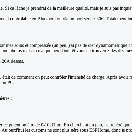
e. Si ca lâche je prendrai de la meilleure qualité, mais je suis pas inqui
ement contrôlable en Bluetooth ou via un port serie ~30€. Totalement
 par mes soins et compressée (un peu, j'ai pas de clef dynamométrique ch
r une photos mais ça n'a que peu d'interêt vous en trouverez des dizaine
de 20A dessus.
 était de comment on peut contrôler l'intensité de charge. Après avoir r
tion PC.
ètres :
trôler ce potentiomètre de 0-10kOhm. En cherchant un peu, j'ai repéré q
. Aujourd'hui les customs ne sont plus géré sous ESPHome, donc je p