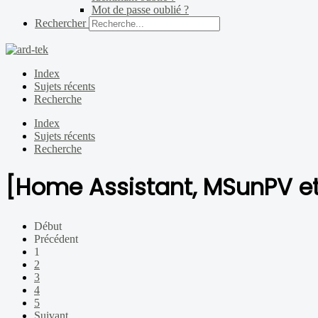
Mot de passe oublié ?
Rechercher
Index
Sujets récents
Recherche
Index
Sujets récents
Recherche
[Home Assistant, MSunPV et 
Début
Précédent
1
2
3
4
5
Suivant