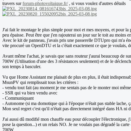
travers sur
forum-photovoltaique.fr/
, si vous voulez d'autres détails
J'ai fait le montage le plus simple pour moi et mes moyens, et pour la p
peu épaisse. Peut être que j'en rajouterai un jour sur le toit au moins e
Avec le kit de panneau, j'avais pris une passerelle DTUpro qui m'a én
vite procuré un OpenDTU et la c'était exactement ce que je voulais, d
Avant même l'achat, je savais que sans routeur j'aurai beaucoup de su
700W (Utilisation d'une des 3 résistances seulement) et de le déclencher
son temps à basculer.
Vu que Home Assistant me plaisait de plus en plus, il était indispensa
MsunPV qui remplissait tous les critères :
- vendu tout fait (au moment je me sentais pas de le monter moi même
- SSR qui va bien vendu avec
- Communiquant
- Autonome (si ma domotique qui à l'époque n'était pas stable lache
Mon seul regret c'est qu'il n'était pas directement intégré dans HA ni 
J'ai aussi dû modifié mon chauffe eau pour découpler l'électronique, j'a
pose la question...) et un relais NO. Je ne voulais pas dégradé la carte 
700W