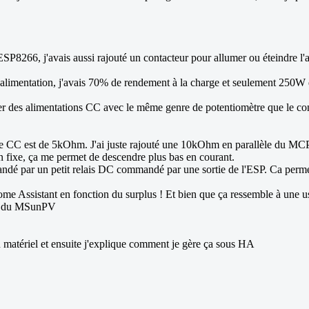
ESP8266, j'avais aussi rajouté un contacteur pour allumer ou éteindre l'
 alimentation, j'avais 70% de rendement à la charge et seulement 250W
ver des alimentations CC avec le même genre de potentiomètre que le conv
re CC est de 5kOhm. J'ai juste rajouté une 10kOhm en parallèle du MCP
en fixe, ça me permet de descendre plus bas en courant.
mmandé par un petit relais DC commandé par une sortie de l'ESP. Ca perm
ssistant en fonction du surplus ! Et bien que ça ressemble à une usine à
fos du MSunPV
e du matériel et ensuite j'explique comment je gère ça sous HA