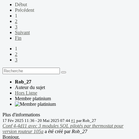
Début
Précédent
1
2
3
Suivant
Fin
1
2
3
Rob_27
Auteur du sujet
Hors Ligne
Membre platinium
Plus d'informations
17 Fév 2025 11:36
-
20 Mai 2025 07:44
#1
par
Rob_27
Conf 4-4d11 avec 3 modules SOL pilotés par thermostat pour
version routeur 105a
a été créé par
Rob_27
Bonjour,