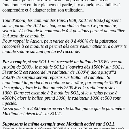
fonctionne et en tirer pleinement partie, il y a quelques subtilités à
comprendre et à adapter selon son utilisation.
Tout d'abord, les commandes Puis. (Ball, Rad1 et Rad2) agissent
sur le paramètre Alt2 de chaque module solaire. Ce paramètre,
selon la sélection de la commande à 4 positions permet de modifier
le Auxon de ce module.
Pour rappel le Auxon, peut varier de 0 à 400% de la puissance
raccordée à ce module et permet dès cette valeur atteinte, d'ouvrir le
module solaire suivant qui lui est raccordé.
Par exemple
, si sur SOL1 est raccordé un ballon de 3KW avec un
AuxOn de 200%, le module SOL2 s"ouvrira dès 1500W sur SOL1.
Si sur Sol2 est raccordé un radiateur de 1000W, alors jusqu"'à
2500W de surplus seront répartis sur Ballon et radiateur. Si
maintenant la production continue de croître, par exemple 3500W
de surplus, alors le ballon prends 2500W et le radiateur reste à
1000. Dans cet exemple à 2 modules SOL, si le surplus passe à
4500W, alors le ballon prend 3000, le radiateur 1000 et 500 sont
injectés.
Le surplus > à 2500 retourne vers le ballon parce que le paramètre
Maxlimit est désactivé sur SOL1.
Supposons le même exemple avec Maxlimit activé sur SOL1
.