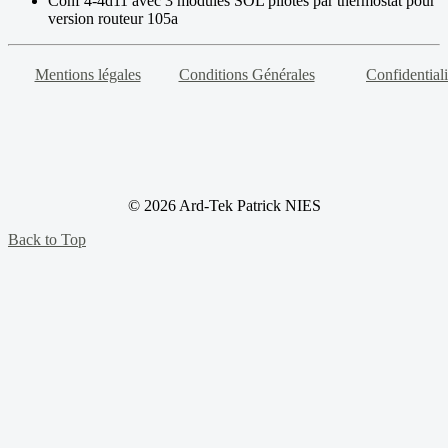
Conf 4-4d11 avec 3 modules SOL pilotés par thermostat pour
version routeur 105a
Mentions légales
Conditions Générales
Confidentiali
© 2026 Ard-Tek Patrick NIES
Back to Top