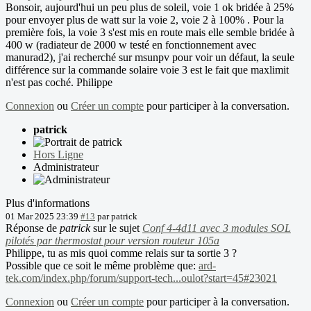
Bonsoir, aujourd'hui un peu plus de soleil, voie 1 ok bridée à 25%
pour envoyer plus de watt sur la voie 2, voie 2 à 100% . Pour la
première fois, la voie 3 s'est mis en route mais elle semble bridée à
400 w (radiateur de 2000 w testé en fonctionnement avec
manurad2), j'ai recherché sur msunpv pour voir un défaut, la seule
différence sur la commande solaire voie 3 est le fait que maxlimit
n'est pas coché. Philippe
Connexion
ou
Créer un compte
pour participer à la conversation.
patrick
Hors Ligne
Administrateur
Plus d'informations
01 Mar 2025 23:39
#13
par
patrick
Réponse de
patrick
sur le sujet
Conf 4-4d11 avec 3 modules SOL
pilotés par thermostat pour version routeur 105a
Philippe, tu as mis quoi comme relais sur ta sortie 3 ?
Possible que ce soit le même problème que:
ard-
tek.com/index.php/forum/support-tech...oulot?start=45#23021
Connexion
ou
Créer un compte
pour participer à la conversation.