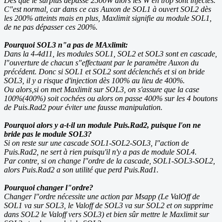
Dès que le surplus dépasse 2500W alors les W en trop sont injectés.
C"est normal, car dans ce cas Auxon de SOL1 à ouvert SOL2 dès
les 200% atteints mais en plus, Maxlimit signifie au module SOL1,
de ne pas dépasser ces 200%.
Pourquoi SOL3 n"a pas de MAxlimit:
Dans la 4-4d11, les modules SOL1, SOL2 et SOL3 sont en cascade,
l"ouverture de chacun s"effectuant par le paramètre Auxon du
précédent. Donc si SOL1 et SOL2 sont déclenchés et si on bride
SOL3, il y a risque d'injection dès 100% au lieu de 400%.
Ou alors,si on met Maxlimit sur SOL3, on s'assure que la case
100%(400%) soit cochées ou alors on passe 400% sur les 4 boutons
de Puis.Rad2 pour éviter une fausse manipulation.
Pourquoi alors y a-t-il un module Puis.Rad2, puisque l'on ne
bride pas le module SOL3?
Si on reste sur une cascade SOL1-SOL2-SOL3, l"action de
Puis.Rad2, ne sert à rien puisqu'il n'y a pas de module SOL4.
Par contre, si on change l"ordre de la cascade, SOL1-SOL3-SOL2,
alors Puis.Rad2 a son utilité que perd Puis.Rad1.
Pourquoi changer l"ordre?
Changer l"ordre nécessite une action par Msapp (Le ValOff de
SOL1 va sur SOL3, le Valoff de SOL3 va sur SOL2 et on supprime
dans SOL2 le Valoff vers SOL3) et bien sûr mettre le Maxlimit sur