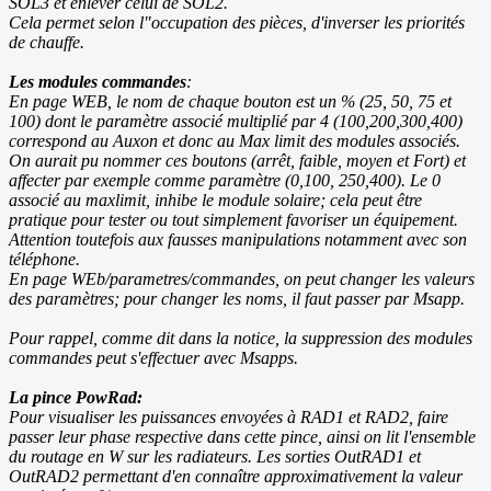
SOL3 et enlever celui de SOL2.
Cela permet selon l"occupation des pièces, d'inverser les priorités
de chauffe.
Les modules commandes
:
En page WEB, le nom de chaque bouton est un % (25, 50, 75 et
100) dont le paramètre associé multiplié par 4 (100,200,300,400)
correspond au Auxon et donc au Max limit des modules associés.
On aurait pu nommer ces boutons (arrêt, faible, moyen et Fort) et
affecter par exemple comme paramètre (0,100, 250,400). Le 0
associé au maxlimit, inhibe le module solaire; cela peut être
pratique pour tester ou tout simplement favoriser un équipement.
Attention toutefois aux fausses manipulations notamment avec son
téléphone.
En page WEb/parametres/commandes, on peut changer les valeurs
des paramètres; pour changer les noms, il faut passer par Msapp.
Pour rappel, comme dit dans la notice, la suppression des modules
commandes peut s'effectuer avec Msapps.
La pince PowRad:
Pour visualiser les puissances envoyées à RAD1 et RAD2, faire
passer leur phase respective dans cette pince, ainsi on lit l'ensemble
du routage en W sur les radiateurs. Les sorties OutRAD1 et
OutRAD2 permettant d'en connaître approximativement la valeur