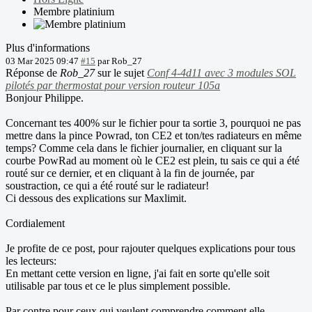
Membre platinium
Plus d'informations
03 Mar 2025 09:47
#15
par
Rob_27
Réponse de
Rob_27
sur le sujet
Conf 4-4d11 avec 3 modules SOL
pilotés par thermostat pour version routeur 105a
Bonjour Philippe.
Concernant tes 400% sur le fichier pour ta sortie 3, pourquoi ne pas
mettre dans la pince Powrad, ton CE2 et ton/tes radiateurs en même
temps? Comme cela dans le fichier journalier, en cliquant sur la
courbe PowRad au moment où le CE2 est plein, tu sais ce qui a été
routé sur ce dernier, et en cliquant à la fin de journée, par
soustraction, ce qui a été routé sur le radiateur!
Ci dessous des explications sur Maxlimit.
Cordialement
Je profite de ce post, pour rajouter quelques explications pour tous
les lecteurs:
En mettant cette version en ligne, j'ai fait en sorte qu'elle soit
utilisable par tous et ce le plus simplement possible.
Par contre pour ceux qui veulent comprendre comment elle