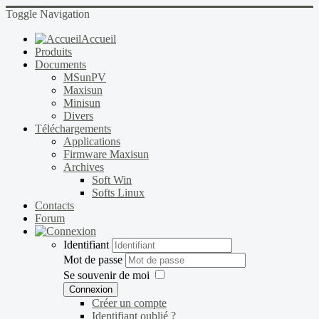
Toggle Navigation
Accueil
Produits
Documents
MSunPV
Maxisun
Minisun
Divers
Téléchargements
Applications
Firmware Maxisun
Archives
Soft Win
Softs Linux
Contacts
Forum
Identifiant
Mot de passe
Se souvenir de moi
Connexion
Créer un compte
Identifiant oublié ?