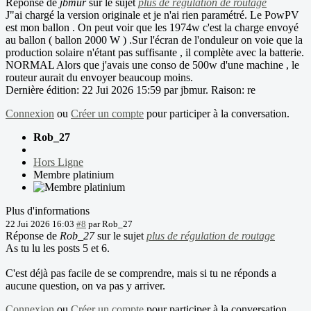
Réponse de
jbmur
sur le sujet
plus de régulation de routage
J"ai chargé la version originale et je n'ai rien paramétré. Le PowPV
est mon ballon . On peut voir que les 1974w c'est la charge envoyé
au ballon ( ballon 2000 W ) .Sur l'écran de l'onduleur on voie que la
production solaire n'étant pas suffisante , il complète avec la batterie.
NORMAL Alors que j'avais une conso de 500w d'une machine , le
routeur aurait du envoyer beaucoup moins.
Dernière édition: 22 Jui 2026 15:59 par
jbmur
. Raison: re
Connexion
ou
Créer un compte
pour participer à la conversation.
Rob_27
Hors Ligne
Membre platinium
Plus d'informations
22 Jui 2026 16:03
#8
par
Rob_27
Réponse de
Rob_27
sur le sujet
plus de régulation de routage
As tu lu les posts 5 et 6.
C'est déjà pas facile de se comprendre, mais si tu ne réponds a
aucune question, on va pas y arriver.
Connexion
ou
Créer un compte
pour participer à la conversation.