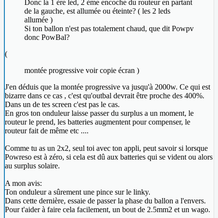
Donc la 1 ère led, 2 ème encoche du routeur en partant
de la gauche, est allumée ou éteinte? ( les 2 leds
allumée )
Si ton ballon n'est pas totalement chaud, que dit Powpv
donc PowBal?
(
montée progressive voir copie écran )
J'en déduis que la montée progressive va jusqu'à 2000w. Ce qui est
bizarre dans ce cas , c'est qu'outbal devrait être proche des 400%.
Dans un de tes screen c'est pas le cas.
En gros ton onduleur laisse passer du surplus a un moment, le
routeur le prend, les batteries augmentent pour compenser, le
routeur fait de même etc ....
Comme tu as un 2x2, seul toi avec ton appli, peut savoir si lorsque
Powreso est à zéro, si cela est dû aux batteries qui se vident ou alors
au surplus solaire.
A mon avis:
Ton onduleur a sûrement une pince sur le linky.
Dans cette dernière, essaie de passer la phase du ballon a l'envers.
Pour t'aider à faire cela facilement, un bout de 2.5mm2 et un wago.