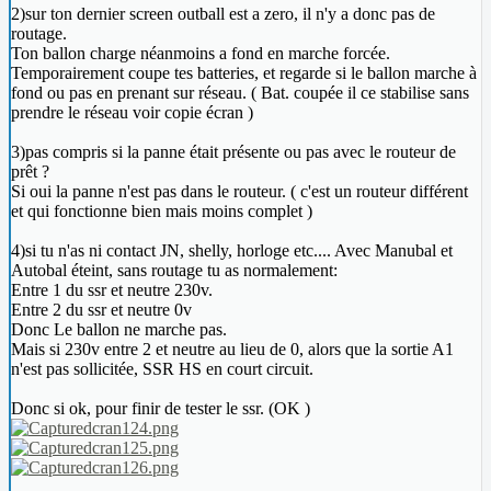
2)sur ton dernier screen outball est a zero, il n'y a donc pas de
routage.
Ton ballon charge néanmoins a fond en marche forcée.
Temporairement coupe tes batteries, et regarde si le ballon marche à
fond ou pas en prenant sur réseau. ( Bat. coupée il ce stabilise sans
prendre le réseau voir copie écran )
3)pas compris si la panne était présente ou pas avec le routeur de
prêt ?
Si oui la panne n'est pas dans le routeur. ( c'est un routeur différent
et qui fonctionne bien mais moins complet )
4)si tu n'as ni contact JN, shelly, horloge etc.... Avec Manubal et
Autobal éteint, sans routage tu as normalement:
Entre 1 du ssr et neutre 230v.
Entre 2 du ssr et neutre 0v
Donc Le ballon ne marche pas.
Mais si 230v entre 2 et neutre au lieu de 0, alors que la sortie A1
n'est pas sollicitée, SSR HS en court circuit.
Donc si ok, pour finir de tester le ssr. (OK )