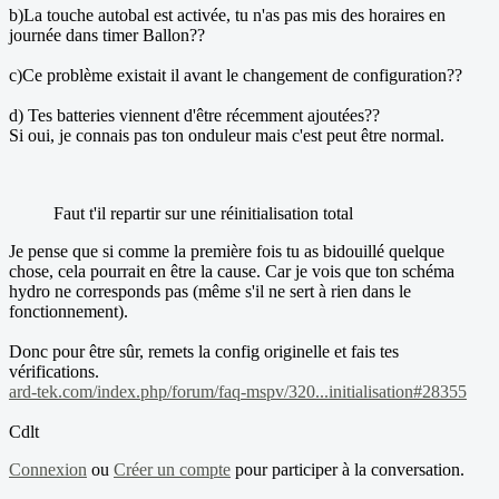
b)La touche autobal est activée, tu n'as pas mis des horaires en
journée dans timer Ballon??
c)Ce problème existait il avant le changement de configuration??
d) Tes batteries viennent d'être récemment ajoutées??
Si oui, je connais pas ton onduleur mais c'est peut être normal.
Faut t'il repartir sur une réinitialisation total
Je pense que si comme la première fois tu as bidouillé quelque
chose, cela pourrait en être la cause. Car je vois que ton schéma
hydro ne corresponds pas (même s'il ne sert à rien dans le
fonctionnement).
Donc pour être sûr, remets la config originelle et fais tes
vérifications.
ard-tek.com/index.php/forum/faq-mspv/320...initialisation#28355
Cdlt
Connexion
ou
Créer un compte
pour participer à la conversation.