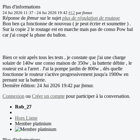
Plus d'informations
24 Jui 2026 11:37
-
24 Jui 2026 19:42
#12
par
jbmur
Réponse de
jbmur
sur le sujet
plus de régulation de routage
Bon ben ça fonctionne de nouveau ( je peut écrire et soumettre ) .
Sur la copie 2 le routage est en marche mais pas de conso Pow bal
car j'ai coupé la phase du ballon.
Bien ce soir après tous les tests , je constate que j'ai une charge
solaire de 140w une conso maison de 350w , la batterie débite , le
routeur est a l'arret . J'ai la pompe jardin de 800w , dès quelle
fonctionne le routeur s'active progressivement jusqu'a 1900w en
prenant sur la batterie.
Dernière édition: 24 Jui 2026 19:42 par
jbmur
.
Connexion
ou
Créer un compte
pour participer à la conversation.
Rob_27
Hors Ligne
Membre platinium
Plus d'informations