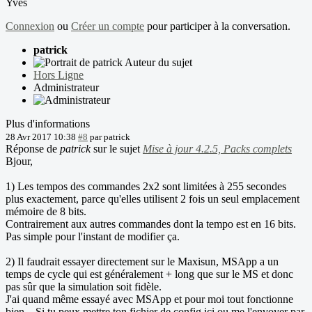
Yves
Connexion
ou
Créer un compte
pour participer à la conversation.
patrick
Auteur du sujet
Hors Ligne
Administrateur
Plus d'informations
28 Avr 2017 10:38
#8
par
patrick
Réponse de
patrick
sur le sujet
Mise à jour 4.2.5, Packs complets
Bjour,
1) Les tempos des commandes 2x2 sont limitées à 255 secondes
plus exactement, parce qu'elles utilisent 2 fois un seul emplacement
mémoire de 8 bits.
Contrairement aux autres commandes dont la tempo est en 16 bits.
Pas simple pour l'instant de modifier ça.
2) Il faudrait essayer directement sur le Maxisun, MSApp a un
temps de cycle qui est généralement + long que sur le MS et donc
pas sûr que la simulation soit fidèle.
J'ai quand même essayé avec MSApp et pour moi tout fonctionne
bien... Si tu peux mettre ton fichier de config ici ou me l'envoyer par