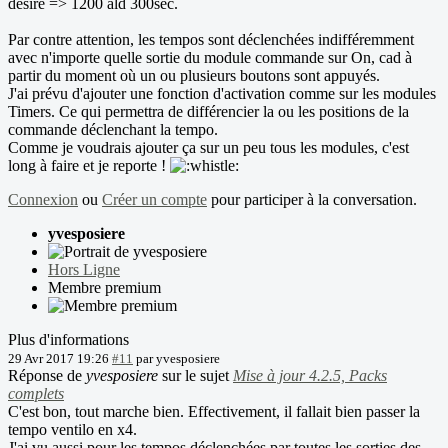
désiré => 1200 ald 300sec.
Par contre attention, les tempos sont déclenchées indifféremment
avec n'importe quelle sortie du module commande sur On, cad à
partir du moment où un ou plusieurs boutons sont appuyés.
J'ai prévu d'ajouter une fonction d'activation comme sur les modules
Timers. Ce qui permettra de différencier la ou les positions de la
commande déclenchant la tempo.
Comme je voudrais ajouter ça sur un peu tous les modules, c'est
long à faire et je reporte !
Connexion
ou
Créer un compte
pour participer à la conversation.
yvesposiere
Hors Ligne
Membre premium
Plus d'informations
29 Avr 2017 19:26
#11
par
yvesposiere
Réponse de
yvesposiere
sur le sujet
Mise à jour 4.2.5, Packs
complets
C'est bon, tout marche bien. Effectivement, il fallait bien passer la
tempo ventilo en x4.
J'ai vu aussi pour les tempos déclenchées par toutes les sorties des