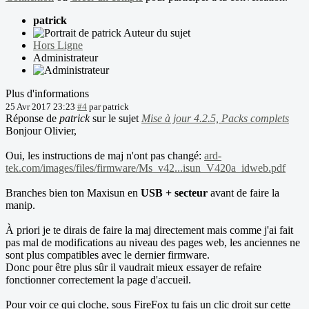
patrick
Auteur du sujet
Hors Ligne
Administrateur
Plus d'informations
25 Avr 2017 23:23
#4
par
patrick
Réponse de
patrick
sur le sujet
Mise à jour 4.2.5, Packs complets
Bonjour Olivier,
Oui, les instructions de maj n'ont pas changé:
ard-
tek.com/images/files/firmware/Ms_v42...isun_V420a_idweb.pdf
Branches bien ton Maxisun en
USB + secteur
avant de faire la
manip.
À priori je te dirais de faire la maj directement mais comme j'ai fait
pas mal de modifications au niveau des pages web, les anciennes ne
sont plus compatibles avec le dernier firmware.
Donc pour être plus sûr il vaudrait mieux essayer de refaire
fonctionner correctement la page d'accueil.
Pour voir ce qui cloche, sous FireFox tu fais un clic droit sur cette