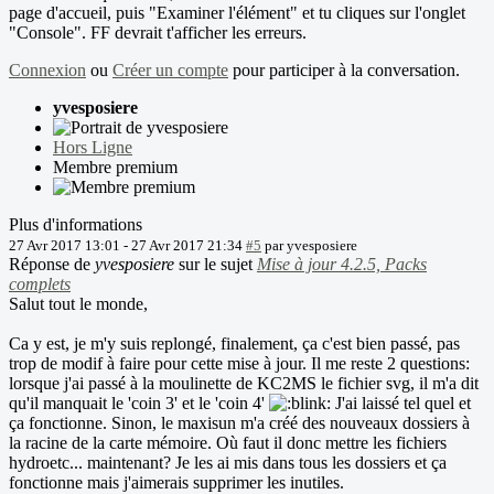
page d'accueil, puis "Examiner l'élément" et tu cliques sur l'onglet
"Console". FF devrait t'afficher les erreurs.
Connexion
ou
Créer un compte
pour participer à la conversation.
yvesposiere
Hors Ligne
Membre premium
Plus d'informations
27 Avr 2017 13:01
-
27 Avr 2017 21:34
#5
par
yvesposiere
Réponse de
yvesposiere
sur le sujet
Mise à jour 4.2.5, Packs
complets
Salut tout le monde,
Ca y est, je m'y suis replongé, finalement, ça c'est bien passé, pas
trop de modif à faire pour cette mise à jour. Il me reste 2 questions:
lorsque j'ai passé à la moulinette de KC2MS le fichier svg, il m'a dit
qu'il manquait le 'coin 3' et le 'coin 4'
J'ai laissé tel quel et
ça fonctionne. Sinon, le maxisun m'a créé des nouveaux dossiers à
la racine de la carte mémoire. Où faut il donc mettre les fichiers
hydroetc... maintenant? Je les ai mis dans tous les dossiers et ça
fonctionne mais j'aimerais supprimer les inutiles.