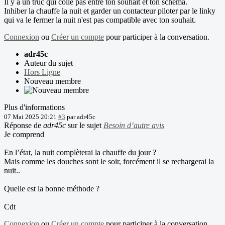
Il y a un truc qui colle pas entre ton souhait et ton schéma.
Inhiber la chauffe la nuit et garder un contacteur piloter par le linky
qui va le fermer la nuit n'est pas compatible avec ton souhait.
Connexion
ou
Créer un compte
pour participer à la conversation.
adr45c
Auteur du sujet
Hors Ligne
Nouveau membre
Plus d'informations
07 Mai 2025 20:21
#3
par
adr45c
Réponse de
adr45c
sur le sujet
Besoin d’autre avis
Je comprend
En l’état, la nuit complèterai la chauffe du jour ?
Mais comme les douches sont le soir, forcément il se rechargerai la
nuit..
Quelle est la bonne méthode ?
Cdt
Connexion
ou
Créer un compte
pour participer à la conversation.