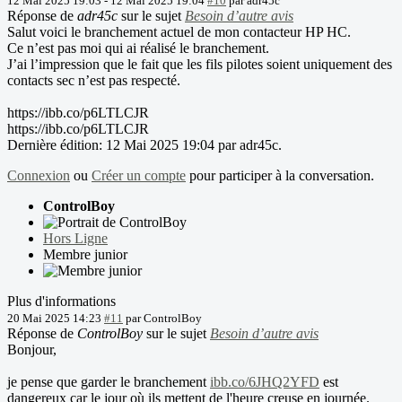
12 Mai 2025 19:03
-
12 Mai 2025 19:04
#10
par
adr45c
Réponse de
adr45c
sur le sujet
Besoin d’autre avis
Salut voici le branchement actuel de mon contacteur HP HC.
Ce n’est pas moi qui ai réalisé le branchement.
J’ai l’impression que le fait que les fils pilotes soient uniquement des
contacts sec n’est pas respecté.
https://ibb.co/p6LTLCJR
https://ibb.co/p6LTLCJR
Dernière édition: 12 Mai 2025 19:04 par
adr45c
.
Connexion
ou
Créer un compte
pour participer à la conversation.
ControlBoy
Hors Ligne
Membre junior
Plus d'informations
20 Mai 2025 14:23
#11
par
ControlBoy
Réponse de
ControlBoy
sur le sujet
Besoin d’autre avis
Bonjour,
je pense que garder le branchement
ibb.co/6JHQ2YFD
est
dangereux car le jour où ils mettent de l'heure creuse en journée.