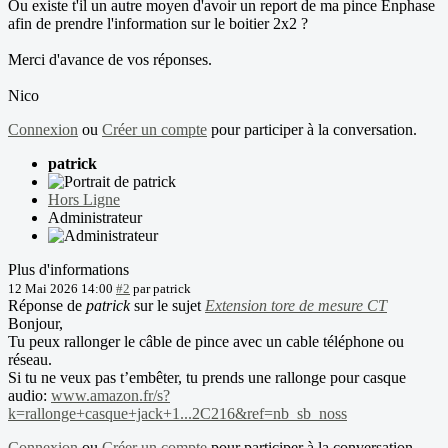
Ou existe t'il un autre moyen d'avoir un report de ma pince Enphase
afin de prendre l'information sur le boitier 2x2 ?
Merci d'avance de vos réponses.
Nico
Connexion
ou
Créer un compte
pour participer à la conversation.
patrick
Hors Ligne
Administrateur
Plus d'informations
12 Mai 2026 14:00
#2
par
patrick
Réponse de
patrick
sur le sujet
Extension tore de mesure CT
Bonjour,
Tu peux rallonger le câble de pince avec un cable téléphone ou
réseau.
Si tu ne veux pas t’embêter, tu prends une rallonge pour casque
audio:
www.amazon.fr/s?
k=rallonge+casque+jack+1...2C216&ref=nb_sb_noss
Connexion
ou
Créer un compte
pour participer à la conversation.