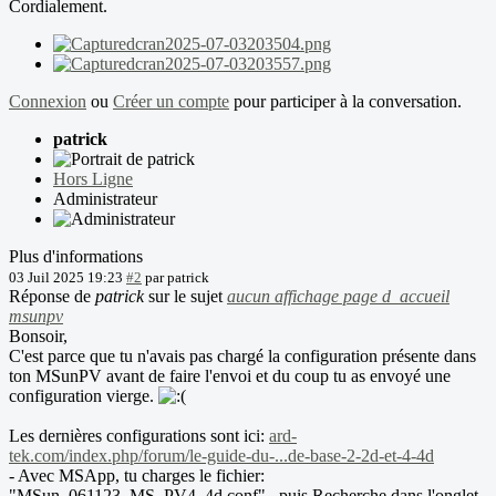
Cordialement.
Connexion
ou
Créer un compte
pour participer à la conversation.
patrick
Hors Ligne
Administrateur
Plus d'informations
03 Juil 2025 19:23
#2
par
patrick
Réponse de
patrick
sur le sujet
aucun affichage page d_accueil
msunpv
Bonsoir,
C'est parce que tu n'avais pas chargé la configuration présente dans
ton MSunPV avant de faire l'envoi et du coup tu as envoyé une
configuration vierge.
Les dernières configurations sont ici:
ard-
tek.com/index.php/forum/le-guide-du-...de-base-2-2d-et-4-4d
- Avec MSApp, tu charges le fichier:
"MSun_061123_MS_PV4_4d.conf" , puis Recherche dans l'onglet