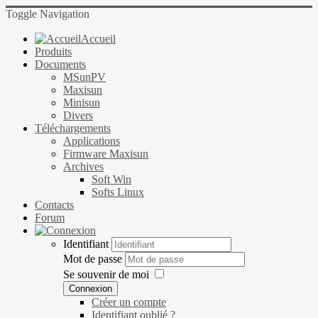
Toggle Navigation
Accueil
Produits
Documents
MSunPV
Maxisun
Minisun
Divers
Téléchargements
Applications
Firmware Maxisun
Archives
Soft Win
Softs Linux
Contacts
Forum
Identifiant
Mot de passe
Se souvenir de moi
Connexion
Créer un compte
Identifiant oublié ?