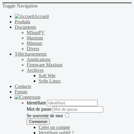
Toggle Navigation
Accueil
Produits
Documents
MSunPV
Maxisun
Minisun
Divers
Téléchargements
Applications
Firmware Maxisun
Archives
Soft Win
Softs Linux
Contacts
Forum
Identifiant
Mot de passe
Se souvenir de moi
Connexion
Créer un compte
Identifiant oublié ?