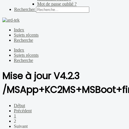
Mot de passe oublié ?
Rechercher
Index
Sujets récents
Recherche
Index
Sujets récents
Recherche
Mise à jour V4.2.3
/MSApp+KC2MS+MSBoot+fi
Début
Précédent
1
2
Suivant