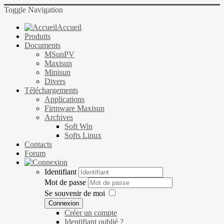
Toggle Navigation
Accueil
Produits
Documents
MSunPV
Maxisun
Minisun
Divers
Téléchargements
Applications
Firmware Maxisun
Archives
Soft Win
Softs Linux
Contacts
Forum
Identifiant
Mot de passe
Se souvenir de moi
Connexion
Créer un compte
Identifiant oublié ?