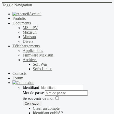
Toggle Navigation
Accueil
Produits
Documents
MSunPV
Maxisun
Minisun
Divers
Téléchargements
Applications
Firmware Maxisun
Archives
Soft Win
Softs Linux
Contacts
Forum
Identifiant
Mot de passe
Se souvenir de moi
Connexion
Créer un compte
Identifiant oublié ?