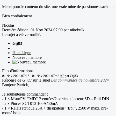
Merci pour le contenu du site, une vraie mine de passionnés sachant.
Bien cordialement
Nicolas
Dernière édition: 01 Nov 2024 07:00 par
nikobulk
.
Le sujet a été verrouillé.
Gij83
Hors Ligne
Nouveau membre
Plus d'informations
01 Nov 2024 07:15
-
01 Nov 2024 07:48
#7
par
Gij83
Réponse de
Gij83
sur le sujet
Les commandes de novembre 2024
Bonjour Patrick,
Je souhaiterais commander :
- 1 × MsunPV ‘’MD’’ 2 entrées/2 sorties + lecteur SD – Rail DIN
- 2 x Pinces SCT013 100A/50mA
- 1 × Relais statique 25A + dissipateur ‘’Épi’’, 2500W maxi, pré-
monté boite