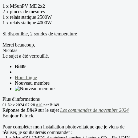
1 x MSunPV MD2x2
2 x pinces de mesures
1 x relais statique 2500W
1 x relais statique 4000W
Si disponible, 2 sondes de température
Merci beaucoup,
Nicolas
Le sujet a été verrouillé.
Bil49
Hors Ligne
Nouveau membre
Plus d'informations
01 Nov 2024 07:28
#10
par
Bil49
Réponse de
Bil49
sur le sujet
Les commandes de novembre 2024
Bonjour Patrick,
Pour compléter mon installation photovoltaïque que je viens de
réaliser, je souhaiterais commander :
- 1 × MsunPV ‘’MD’’ 4 entrées/4 sorties + lecteur SD – Rail DIN