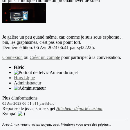
surplus. J’indique l'horaire du prochain lever de soleil
Je galère un peu quand même, car, comme je suis sous esphome ,
bin, les graphismes, c'est pas son point fort.
Dernière édition: 06 Avr 2023 06:41 par
syl2222fr
.
Connexion
ou
Créer un compte
pour participer à la conversation.
felvic
Auteur du sujet
Hors Ligne
Administrateur
Plus d'informations
05 Avr 2023 06:51
#11
par
felvic
Réponse de
felvic
sur le sujet
Afficheur déporté custom
Sympa!
Avec Linux vous avez un noyau, avec Windows vous avez des pépins...