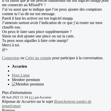
Il va falloir que je me penche maintenant sur ton logiciel msapp pour
me connecter au MSunPV !
J’ai vu aussi que tu indique que l’on peux ajouter des compteurs
comme tu l’as dit sur ton message.
Pareil il faut les activer sur ton logiciel msapp.
J’aimerais surtout avoir l’indication de ce que j’ai router sur mon
chauffe eau.
On peux le faire sans pince supplémentaire ?
Sinon on doit ajouter une pince ou sur la carte.
Tu peux nous aiguiller à faire cette manip?
Merci à toi.
@+
Connexion
ou
Créer un compte
pour participer à la conversation.
Accarien
Hors Ligne
Membre premium
Plus d'informations
08 Aoû 2022 11:34
#11
par
Accarien
Réponse de
Accarien
sur le sujet
Branchement sondes de
température
Bonjour