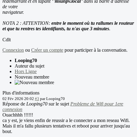
redémarrant et en tapant ‘’
msunpv.local
’’ dans la barre d’adresse
de votre
navigateur.
NOTA 2 : ATTENTION:
entre le moment où tu rallumes le routeur
et que tu rentres tes identifiants, tu n'as que 3 minutes
.
Cdlt
Connexion
ou
Créer un compte
pour participer à la conversation.
Looping70
Auteur du sujet
Hors Ligne
Nouveau membre
Plus d'informations
02 Fév 2026 20:02
#3
par
Looping70
Réponse de
Looping70
sur le sujet
Probleme de Wifi pour 1ere
connexion
Ouachhhh !!!!!!
ca y est, je viens enfin de reussir a le connecter a mon reseau Wifi.
Mais il m'a fallu plusieurs tentatives et reboot pour arriver jusqu'au
bout.