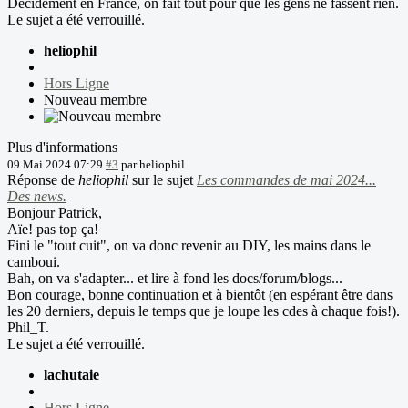
Décidément en France, on fait tout pour que les gens ne fassent rien.
Le sujet a été verrouillé.
heliophil
Hors Ligne
Nouveau membre
Plus d'informations
09 Mai 2024 07:29
#3
par
heliophil
Réponse de
heliophil
sur le sujet
Les commandes de mai 2024...
Des news.
Bonjour Patrick,
Aïe! pas top ça!
Fini le "tout cuit", on va donc revenir au DIY, les mains dans le
camboui.
Bah, on va s'adapter... et lire à fond les docs/forum/blogs...
Bon courage, bonne continuation et à bientôt (en espérant être dans
les 20 derniers, depuis le temps que je loupe les cdes à chaque fois!).
Phil_T.
Le sujet a été verrouillé.
lachutaie
Hors Ligne