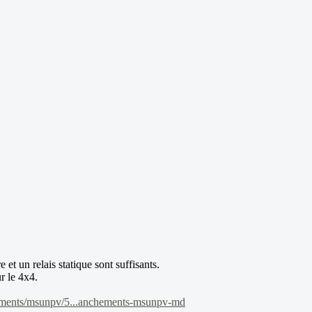
 un relais statique sont suffisants.
ur le 4x4.
uments/msunpv/5...anchements-msunpv-md